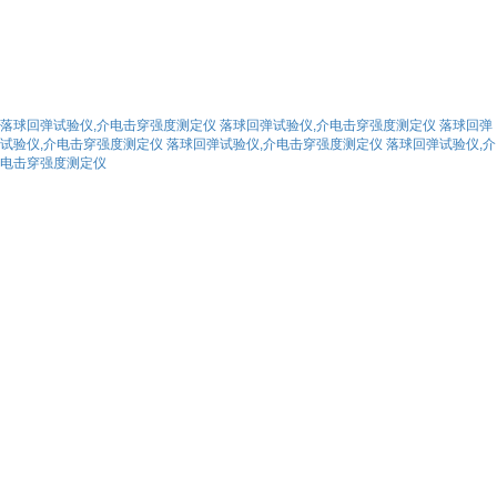
落球回弹试验仪,介电击穿强度测定仪
落球回弹试验仪,介电击穿强度测定仪
落球回弹
试验仪,介电击穿强度测定仪
落球回弹试验仪,介电击穿强度测定仪
落球回弹试验仪,介
电击穿强度测定仪