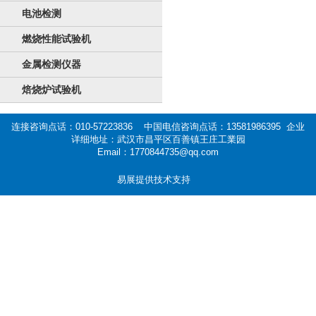
电池检测
燃烧性能试验机
金属检测仪器
焙烧炉试验机
连接咨询点话：010-57223836 中国电信咨询点话：13581986395 企业
详细地址：武汉市昌平区百善镇王庄工業园
Email：1770844735@qq.com
易展提供技术支持