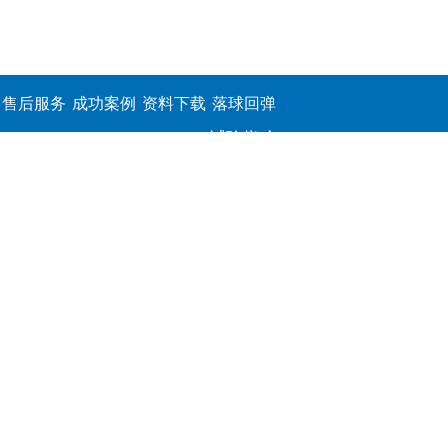
售后服务
成功案例
资料下载
落球回弹
试验仪,介
电击穿强
度测定仪